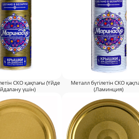
летін СКО қақпағы (Үйде
Металл бүгілетін СКО қақп
йдалану үшін)
(Ламинция)