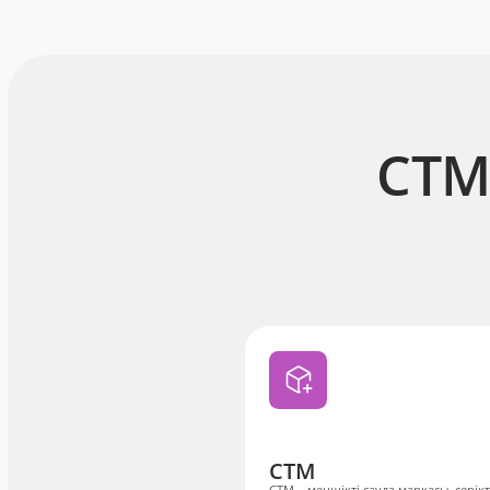
СТМ
СТМ
СТМ – меншікті сауда маркасы, серікт