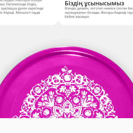
Біздің ұсынысымыз
з. Нәтижесінде біздің
 қақпақша дүкен сөресінде
Өзіндік дизайн, логотип немесе слоган биз
 береді. Меншікті сауда
«қожырқаны» болады. Жоғары беделді тау
бейне жасаңыз