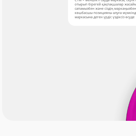
отырып бірегей қақпақшалар жасаймы
сапамызбен және сіздің маркаңызбен
көшбасшы позицияны алуға мүмкіндік
маркасына деген үрдіс үздіксіз өсуде