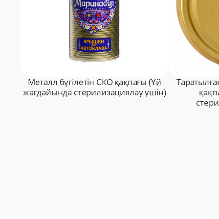
Металл бүгілетін СКО қақпағы (Үй
Таратылған
жағдайында стерилизациялау үшін)
қақп
стери