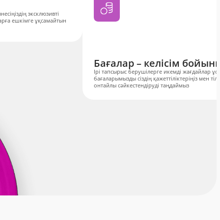
несіңіздің эксклюзивті
арға ешкімге ұқсамайтын
Бағалар – келісім бойын
Ірі тапсырыс берушілерге икемді жағдайлар ұсы
бағаларымызды сіздің қажеттіліктеріңіз мен тіл
онтайлы сәйкестендіруді таңдаймыз