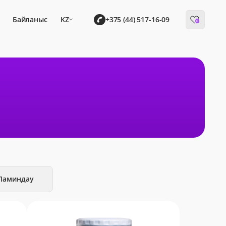
Байланыс
KZ
+375 (44) 517-16-09
0
Ламиндау