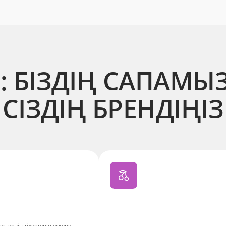
: БІЗДІҢ САПАМЫ
СІЗДІҢ БРЕНДІҢІЗ
естердің тілектерін ескере