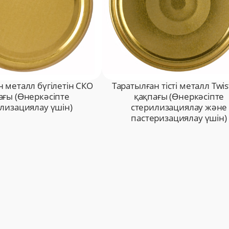
 металл бүгілетін СКО
Таратылған тісті металл Twis
ағы (Өнеркәсіпте
қақпағы (Өнеркәсіпте
лизациялау үшін)
стерилизациялау және
пастеризациялау үшін)