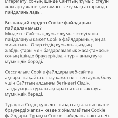
ілгерілету, соның ішінде Сайттың жұмыс істеуін
жақсарту және қамтамасыз ету мақсаттарында
пайдаланылады.
Біз қандай түрдегі Cookie файлдарын
пайдаланамыз?
Міндетті
:
Сайттың дұрыс жұмыс істеуі үшін
пайдалануы қажет Cookie файлдарының ең аз
жиынтығы. Олар сіздің құрылғыңыздың
жабдықтары мен бағдарламалық жасақтамасын,
соның ішінде браузеріңіздің түрін анықтауға
мүмкіндік береді.
Сессиялық
:
Cookie файлдары веб-сайтқа
ақпаратты қайта енгізу қажеттілігінен аулақ болу
үшін Сайттың алдыңғы бетіндегі Сіздің
таңдауыңыз туралы ақпаратты есте сақтауға
мүмкіндік береді.
Тұрақты
:
Сіздің құрылғыңызда сақталатын және
браузерді жапқан кезде жойылмайтын Cookie
файлдары. Тұрақты Cookie файлдары нақты веб-