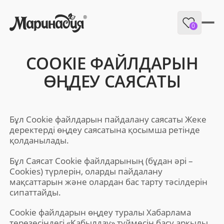
0
COOKIE ФАЙЛДАРЫН
ӨҢДЕУ САЯСАТЫ
Бұл Cookie файлдарын пайдалану саясаты Жеке
деректерді өңдеу саясатына қосымша ретінде
қолданылады.
Бұл Саясат Cookie файлдарының (бұдан әрі –
Cookies) түрлерін, оларды пайдалану
мақсаттарын және олардан бас тарту тәсілдерін
сипаттайды.
Cookie файлдарын өңдеу туралы Хабарлама
терезесіндегі «Қабылдау» түймесін басу арқылы