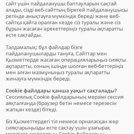
сайт үшін пайдаланушы баптауларын сақтай
алады, сізді веб-сайттың бірегей пайдаланушысы
ретінде анықтауға мүмкіндік береді және веб-
сайтқа қайта оралған кезде сіз туралы және сіз
бұрын жасаған әрекеттеріңіз туралы ақпаратты
есте сақтайды.
Талдамалық
:
бұл файлдар бізге
пайдаланушыларды тануға, Сайттар мен
Қызметтерде жасаған операцияларыңыз сияқты
ақпаратты, соның ішінде шолған веб-беттеріңіз
мен алған мазмұныңыз туралы ақпаратты
жинауға мүмкіндік береді.
Cookie файлдары қанша уақыт сақталады?
Сессиялық Cookie файлдарының мерзімі сессия
аяқталғанда (браузер бетін немесе терезесін
жапқан кезде) бітеді.
Біз Қызметтердегі тіл немесе орналасқан жер
сияқтарыңызды есте сақтау үшін ұзағырақ
мерзімге сақталатын Cookie файлдарын