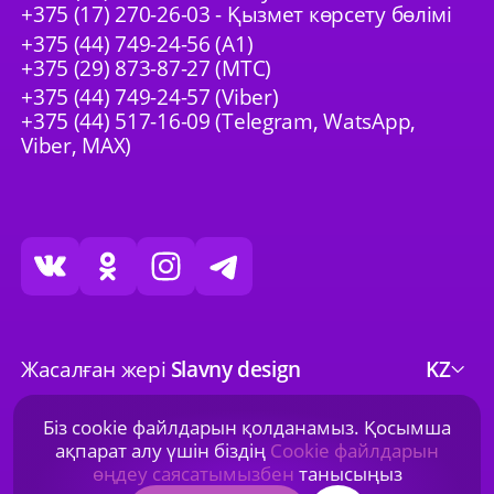
+375 (17) 270-26-03 - Қызмет көрсету бөлімі
+375 (44) 749-24-56 (A1)
+375 (29) 873-87-27 (МТС)
+375 (44) 749-24-57 (Viber)
+375 (44) 517-16-09 (Telegram, WatsApp,
Viber, MAX)
Жасалған жері
Slavny design
KZ
Біз cookie файлдарын қолданамыз. Қосымша
ақпарат алу үшін біздің
Cookie файлдарын
© 2001—2026 "ТД Рамтекс-Трейдинг" ЖШС.
өңдеу саясатымызбен
танысыңыз
Барлық құқықтар қорғалған