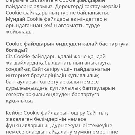
пайдалана аламыз. Деректерді сақтау мерзімі
Cookie файлдарының түріне байланысты.
Мұндай Cookie файлдары өз міндеттерін
орындағаннан кейін автоматты түрде
жойылады.
Cookie файлдарын өңдеуден қалай бас тартуға
болады?
Сіз Cookie файлдары қалай және қандай
жағдайларда қабылданатынын анықтауға,
сондай-ақ Сайтқа кіру үшін пайдаланатын
интернет браузеріңіздің құпиялылық
баптауларын өзгерту арқылы немесе
құрылғыңыздағы құпиялылық баптауларын
өзгерту арқылы өңдеуден бас тартуға
құқылысыз.
Кейбір Cookie файлдарын өшіру Сайттың
жекелеген бөлімдерінің немесе
функцияларының дұрыс жұмыс істемеуіне
немесе оларды пайдалану мүмкін еместігіне