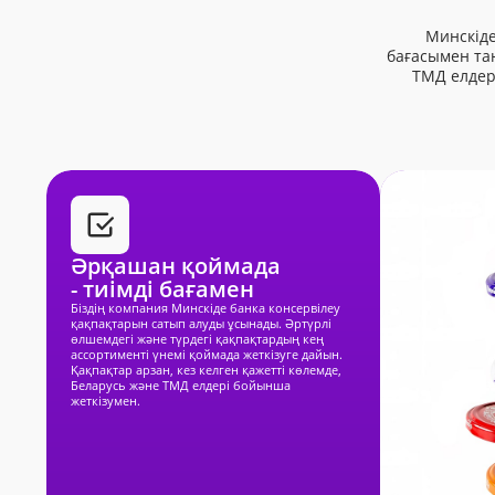
Минскіде
бағасымен та
ТМД елдері
Әрқашан қоймада
- тиімді бағамен
Біздің компания Минскіде банка консервілеу
қақпақтарын сатып алуды ұсынады. Әртүрлі
өлшемдегі және түрдегі қақпақтардың кең
ассортименті үнемі қоймада жеткізуге дайын.
Қақпақтар арзан, кез келген қажетті көлемде,
Беларусь және ТМД елдері бойынша
жеткізумен.