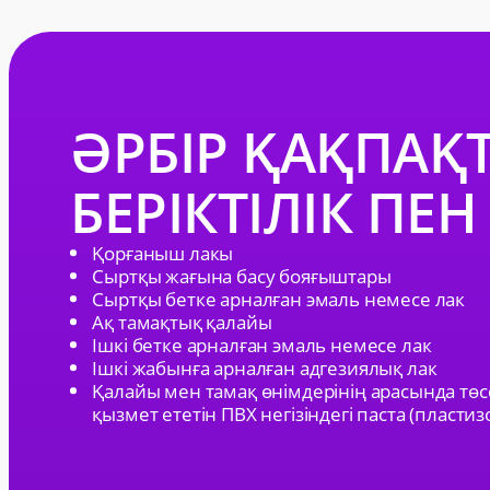
ӘРБІР ҚАҚПАҚ
БЕРІКТІЛІК ПЕН
Қорғаныш лакы
Сыртқы жағына басу бояғыштары
Сыртқы бетке арналған эмаль немесе лак
Ақ тамақтық қалайы
Ішкі бетке арналған эмаль немесе лак
Ішкі жабынға арналған адгезиялық лак
Қалайы мен тамақ өнімдерінің арасында төс
қызмет ететін ПВХ негізіндегі паста (пластиз