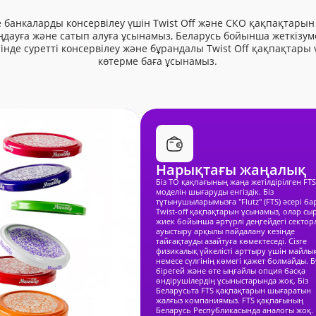
 банкаларды консервілеу үшін Twist Off және СКО қақпақтарын
ңдауға және сатып алуға ұсынамыз, Беларусь бойынша жеткізуме
нде суретті консервілеу және бұрандалы Twist Off қақпақтары 
көтерме баға ұсынамыз.
Нарықтағы жаңалық
Біз TO қақпағының жаңа жетілдірілген FT
моделін шығаруды енгіздік. Біз
тұтынушыларымызға "Flutz" (FTS) әсері ба
Twist-off қақпақтарын ұсынамыз, олар сы
жиек бойынша әртүрлі деңгейдегі секто
ауыстыру арқылы пайдалану кезінде
тайғақтауды азайтуға көмектеседі. Сізге
физикалық үйкелісті арттыру үшін майлы
немесе сүлгінің көмегі қажет болмайды. Б
бірегей және өте ыңғайлы опция басқа
өндірушілердің ұсыныстарында жоқ. Біз
Беларусьта FTS қақпақтарын шығаратын
жалғыз компаниямыз. FTS қақпағының
Беларусь Республикасында аналогы жоқ.