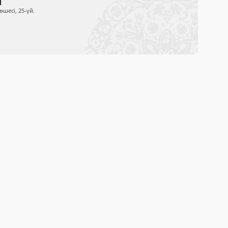
өшесі, 25-үй.