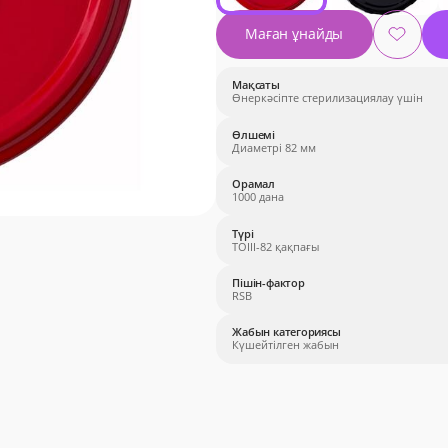
Маған ұнайды
Мақсаты
Өнеркәсіпте стерилизациялау үшін
Өлшемі
Диаметрі 82 мм
Орамал
1000 дана
Түрі
TOIII-82 қақпағы
Пішін-фактор
RSB
Жабын категориясы
Күшейтілген жабын