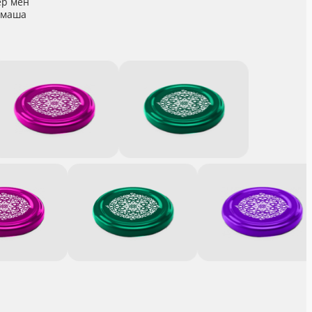
ер мен
амаша