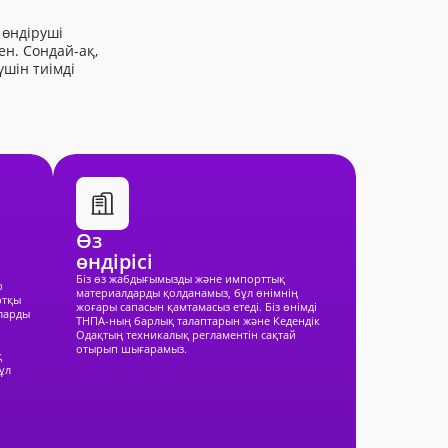
 өндіруші
н. Сондай-ақ,
үшін тиімді
Өз
өндірісі
S
Біз өз жабдығымызды және импорттық
р
материалдарды қолданамыз, бұл өнімнің
ртқы
жоғары сапасын қамтамасыз етеді. Біз өнімді
рларды
ТНПА-ның барлық талаптарын және Кедендік
Одақтың техникалық регламентін сақтай
отырып шығарамыз.
қ
ұл