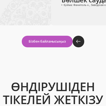
Қойма: Фаниполь к., Заводская к
Бізбен байланысыңыз
ӨНДІРУШІДЕН
ТІКЕЛЕЙ ЖЕТКІЗУ