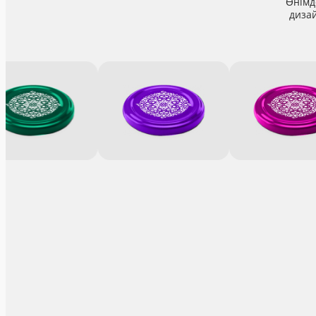
Өнімд
диза