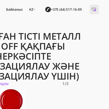
Байланыс
KZ
+375 (44) 517-16-09
0
АН ТІСТІ МЕТАЛЛ
 OFF ҚАҚПАҒЫ
НЕРКӘСІПТЕ
ЗАЦИЯЛАУ ЖӘНЕ
ЗАЦИЯЛАУ ҮШІН)
үшін
1
/3