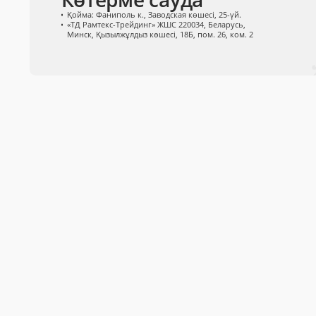
Қойма: Фаниполь к., Заводская көшесі, 25-үй.
«ТД Рамтекс-Трейдинг» ЖШС 220034, Беларусь,
Минск, Қызылжұлдыз көшесі, 18Б, пом. 26, ком. 2