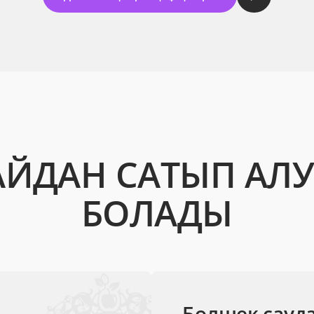
АЙДАН САТЫП АЛУ
БОЛАДЫ
Бөлшек сауд