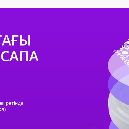
ТАҒЫ
 САПА
ек ретінде
ол)