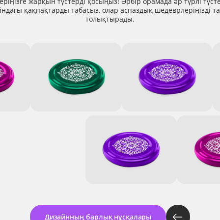
еріңізге жарқын түстерді қосыңыз! Әрбір орамада әр түрлі түст
йндағы қақпақтарды табасыз, олар аспаздық шедеврлеріңізді т
толықтырады.
Дизайнның барлық нұсқалары