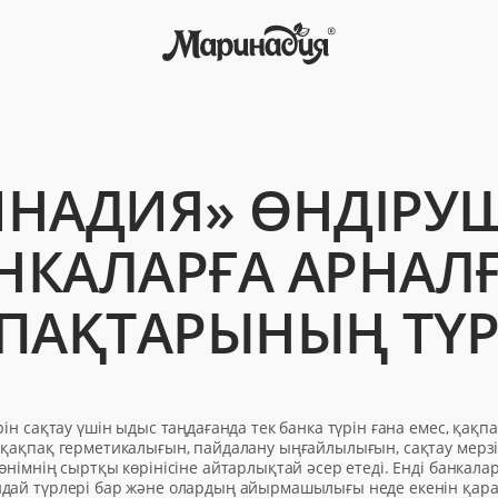
НАДИЯ» ӨНДІРУШ
НКАЛАРҒА АРНАЛ
ПАҚТАРЫНЫҢ ТҮР
рін сақтау үшін ыдыс таңдағанда тек банка түрін ғана емес, қақп
 қақпақ герметикалығын, пайдалану ыңғайлылығын, сақтау мерз
өнімнің сыртқы көрінісіне айтарлықтай әсер етеді. Енді банкала
дай түрлері бар және олардың айырмашылығы неде екенін қар