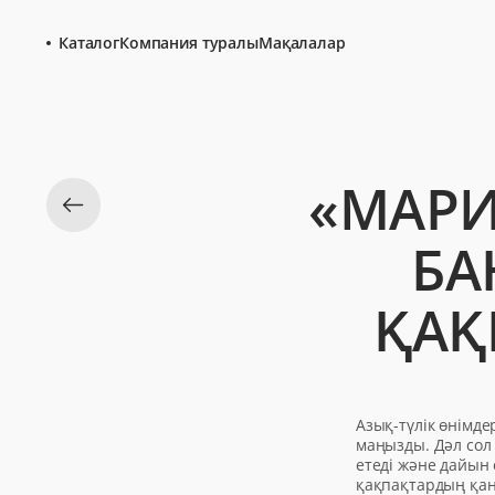
Каталог
Компания туралы
Мақалалар
«МАРИ
БА
ҚАҚ
Азық-түлік өнімде
маңызды. Дәл сол
етеді және дайын 
қақпақтардың қан