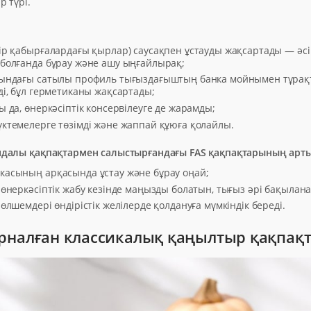
 түрі.
ір қабырғалардағы қырлар) саусақпен ұстауды жақсартады — әсі
болғанда бұрау және ашу ыңғайлырақ;
ындағы сатылы профиль тығыздағыштың банка мойнымен тұрақ
і, бұл герметиканы жақсартады;
 да, өнеркәсіптік консервілеуге де жарамды;
ктемелерге төзімді және жаппай құюға қолайлы.
далы қақпақтармен салыстырғандағы FAS қақпақтарының ар
асының арқасында ұстау және бұрау оңай;
өнеркәсіптік жабу кезінде маңызды болатын, тығыз әрі бақылан
өлшемдері өндірістік желілерде қолдануға мүмкіндік береді.
арналған классикалық қаңылтыр қақпақт