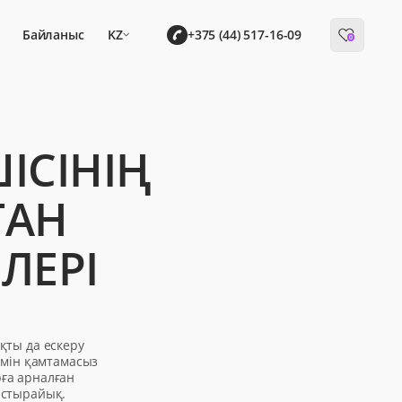
Байланыс
KZ
+375 (44) 517-16-09
0
ІСІНІҢ
ҒАН
ЛЕРІ
ақты да ескеру
імін қамтамасыз
рға арналған
астырайық.