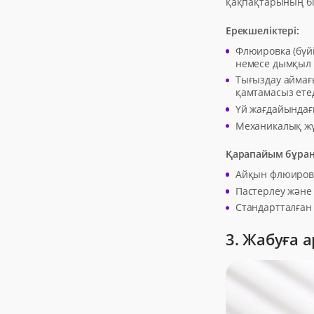
қақпақтарының бір
Ерекшеліктері:
Флюировка (бүй
немесе дымқыл 
Тығыздау аймағ
қамтамасыз етед
Үй жағдайындағы
Механикалық жү
Қарапайым бұран
Айқын флюировк
Пастерлеу және 
Стандартталған 
3. Жабуға 