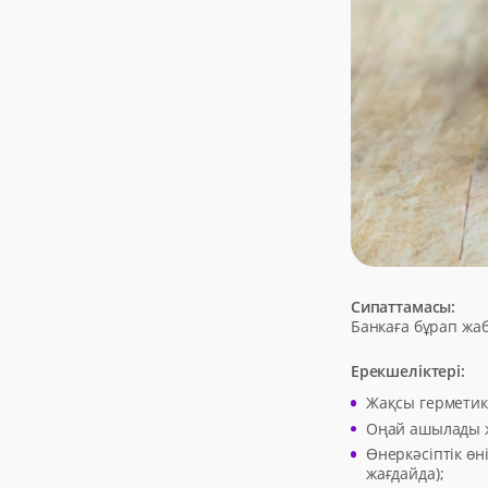
Сипаттамасы:
Банкаға бұрап жа
Ерекшеліктері:
Жақсы герметик
Оңай ашылады 
Өнеркәсіптік өн
жағдайда);