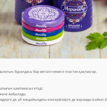
былатын, бұрандасы бар металл немесе пластик қақпақтар.
алығын қамтамасыз етеді;
және жабылады;
імдерге де, үй жағдайындағы консервілерге де жарамды (сәйкес 