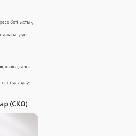
ресе беті ыстық
ты жанасуын
тықшылықтары:
атын тығыздау;
ар (СКО)