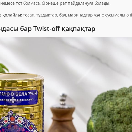
немесе тот болмаса, бірнеше рет пайдалануға болады.
е қолайлы:
тосап, тұздықтар, бал, маринадтар және сусымалы өні
ндасы бар Twist-off қақпақтар