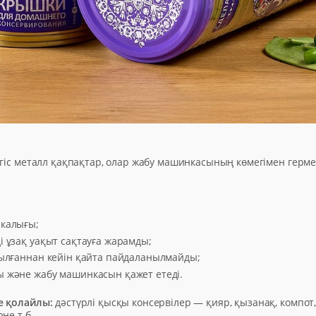
егіс металл қақпақтар, олар жабу машинкасының көмегімен герм
калығы;
 ұзақ уақыт сақтауға жарамды;
шылғаннан кейін қайта пайдаланылмайды;
 және жабу машинкасын қажет етеді.
е қолайлы:
дәстүрлі қысқы консервілер — қияр, қызанақ, компот,
не т.б.