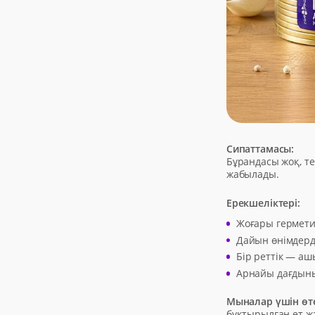
Сипаттамасы:
Бұрандасы жоқ, т
жабылады.
Ерекшеліктері:
Жоғары гермети
Дайын өнімдерді
Бір реттік — а
Арнайы дағдыны
Мыналар үшін өт
бұқтырылған ет жә