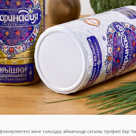
(флюирленген) және тығыздау аймағында сатылы профилі бар Twi