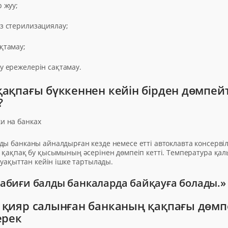
 жуу;
з стерилизациялау;
қтамау;
у ережелерін сақтамау.
ақпағы бүккеннен кейін бірден дөмпейт
?
ды банканы айналдырған кезде немесе етті автоклавта консервіл
– қақпақ бу қысымының әсерінен дөмпеіп кетті. Температура қал
з уақыттан кейін ішке тартылады.
абиғи балды банкаларда байқауға болады.»
 қияр салынған банканың қақпағы дөмп
ерек