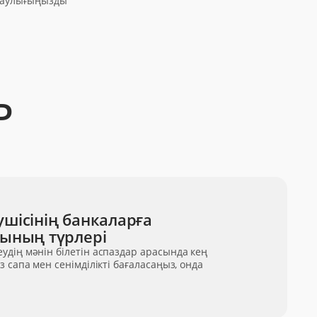
нсаулығыңызды
Р
шісінің банкаларға
рының түрлері
удің мәнін білетін аспаздар арасында кең
 сапа мен сенімділікті бағаласаңыз, онда