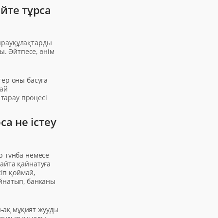
йте тұрса
ырауқұлақтарды
ы. Әйтпесе, өнім
гер оны басуға
дай
тарау процесі
а не істеу
р тұнба немесе
айта қайнатуға
сіп қоймай,
айнатып, банканы
-ақ мұқият жууды