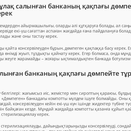
ұлақ салынған банканың қақпағы дөмпе
ерек
жемдерден айырмашылығы, оларды әлі құтқаруға болады, ал саң
сервіде екі-үш сағаттан аспаған жағдайда ғана пайдалануға болад
лады және оны тастау керек.
 қайта консервілеуден бұрын, дөмпеген қақпаққа басу керек. Е
да өнімді жуып, тұздықты қайнату керек. Егер болмаса, онда мұн
ы жеуге жарамайды – жоғары ықтималдықпен банкада ботулизм 
лынған банканың қақпағы дөмпейте тұрс
 белгілері: жағымсыз иіс, жемістер мен сироптың қараюы, бұлды
ы. «Дөмпеген» банкадағы компотты мүлдем ішуге болмайды. Оны қ
ғдай, консервілеуден кейін екі-үш күн ішінде жидектер түбіне тү
нін байқаған кезде. Мұндай жағдайда компотты қазанға құйып қ
 стерилизациялау керек.
стерилизациялауды, дайындықтарыңызды консервілеуді, сондай