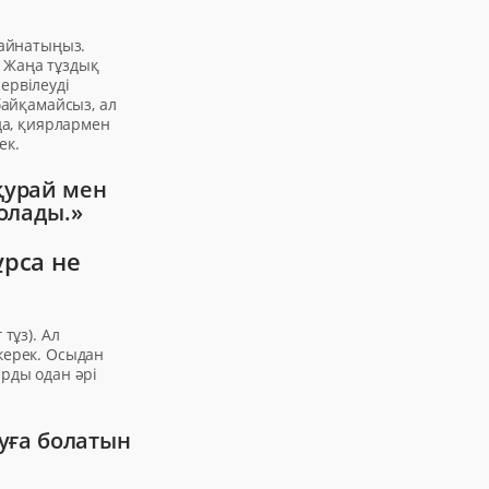
қайнатыңыз.
? Жаңа тұздық
ервілеуді
байқамайсыз, ал
 да, қиярлармен
ек.
қурай мен
олады.»
рса не
тұз). Ал
керек. Осыдан
арды одан әрі
уға болатын