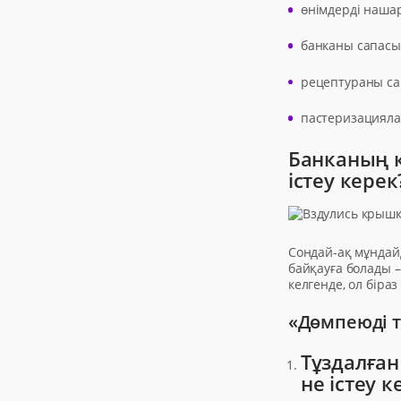
өнімдерді нашар
банканы сапасы
рецептураны са
пастеризацияла
Банканың қ
істеу керек
Сондай-ақ мұндай
байқауға болады 
келгенде, ол біра
«Дөмпеюді т
Тұздалған
не істеу к