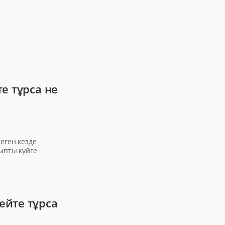
е тұрса не
еген кезде
ыпты күйге
ейте тұрса