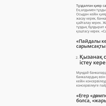
Тұздалған қияр с
Ең алдымен тұздық
Осыдан кейін қия
жасау керек, банк
қайталау керек. Ж
тұздық бұлдырап к
қоштасу керек. «
«Пайдалы ке
сарымсақты 
Қызанақ с
істеу кере
Мұндай банкаларда
банкалардың өзін 
кейін консервілеу
консервілеуге па
«Егер «дөмп
болса, «жар