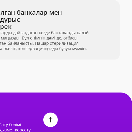
лған банкалар мен
 дұрыс
ерек
ларды дайындаған кезде банкаларды қалай
 маңызды. Бұл өнімнің дәмі де, отбасы
ыған байланысты. Нашар стерилизация
 әкеліп, консервацияңызды бұзуы мүмкін.
Сату бөлімі
 Қызмет көрсету