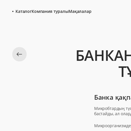
Каталог
Компания туралы
Мақалалар
БАНКА
Т
Банка қақп
Микробтардың түсу
бастайды, ал олар
Микроорганизмдер