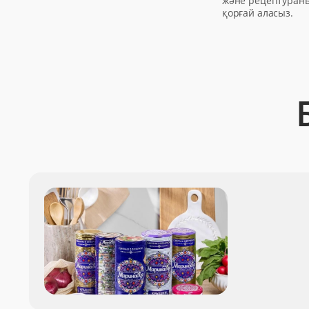
және рецептураны
қорғай аласыз.