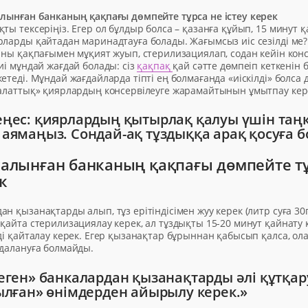
алынған банканың қақпағы дөмпейте тұрса не істеу керек
ты тексеріңіз. Егер ол бұлдыр болса – қазанға құйып, 15 минут 
рларды қайтадан маринадтауға болады. Жағымсыз иіс сезілді ме
аны қақпағымен мұқият жуып, стерилизациялап, содан кейін конс
иі мұндай жағдай болады: сіз
қақпақ
қай сәтте дөмпеіп кеткенін 
етеді. Мұндай жағдайларда тіпті ең болмағанда «иіскілді» болса
Салаттық» қиярлардың консервілеуге жарамайтынын ұмытпау кер
ңес: қиярлардың қытырлақ қалуы үшін таң
аямаңыз. Сондай-ақ тұздыққа арақ қосуға б
алынған банканың қақпағы дөмпейте тұ
к
н қызанақтарды алып, тұз ерітіндісімен жуу керек (литр суға 30г 
қайта стерилизациялау керек, ал тұздықты 15-20 минут қайнату 
ді қайталау керек. Егер қызанақтар бұрыннан қабысып қалса, ол
йдалануға болмайды.
еген» банкалардан қызанақтарды әлі құтқар
ылған» өнімдерден айырылу керек.»