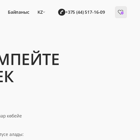
Байланыс
KZ
+375 (44) 517-16-09
0
МПЕЙТЕ
ЕК
лар көбейе
үсе алады: