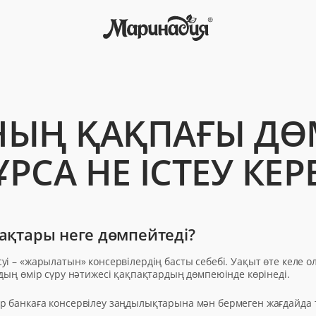
НЫҢ ҚАҚПАҒЫ ДӨ
ҰРСА НЕ ІСТЕУ КЕР
ақтары неге дөмпейтеді?
і – «жарылатын» консервілердің басты себебі. Уақыт өте келе о
дың өмір сүру нәтижесі қақпақтардың дөмпеюінде көрінеді.
 банкаға консервілеу заңдылықтарына мән бермеген жағдайда т