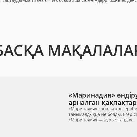
 сақтауды ұмытпаңыз – тек осылайша сіз өнімдерді және өз де
БАСҚА МАҚАЛАЛА
«Маринадия» өндіру
арналған қақпақта
«Маринадия» сапалы консервіле
танымалдыққа ие болды. Егер сіз
«Маринадия» — дұрыс таңдау.