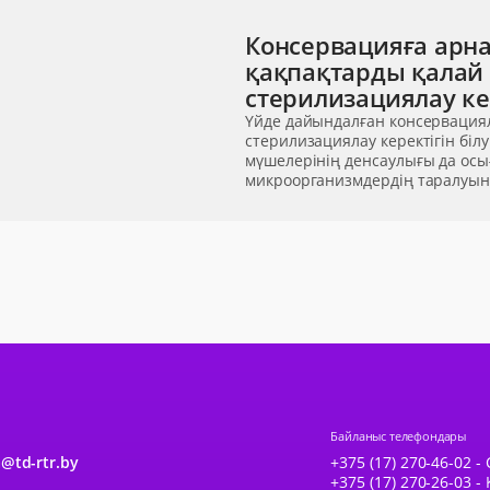
Консервацияға арна
қақпақтарды қалай
стерилизациялау к
Үйде дайындалған консервация
стерилизациялау керектігін білу
мүшелерінің денсаулығы да ос
микроорганизмдердің таралуына
Байланыс телефондары
@td-rtr.by
+375 (17) 270-46-02 - 
+375 (17) 270-26-03 -