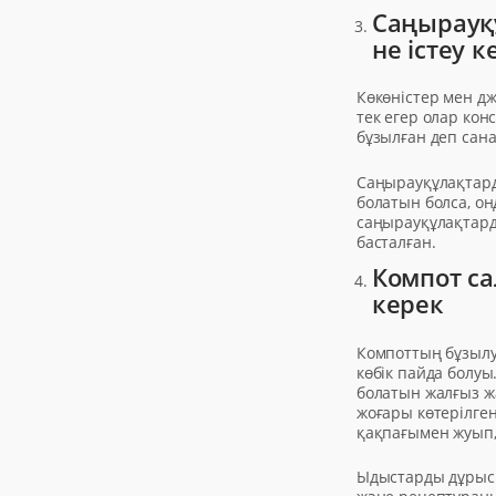
Саңырауқ
не істеу к
Көкөністер мен д
тек егер олар кон
бұзылған деп сана
Саңырауқұлақтарды
болатын болса, он
саңырауқұлақтард
басталған.
Компот са
керек
Компоттың бұзылу
көбік пайда болу
болатын жалғыз жа
жоғары көтерілге
қақпағымен жуып,
Ыдыстарды дұрыс 