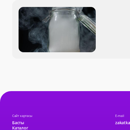
Сайт картасы
E-mail
Басты
zakatka
Каталог